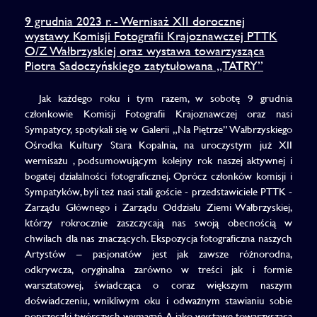
9 grudnia 2023 r. - Wernisaż XII dorocznej
wystawy Komisji Fotografii Krajoznawczej PTTK
O/Z Wałbrzyskiej oraz wystawa towarzysząca
Piotra Sadoczyńskiego zatytułowana „TATRY”
Jak każdego roku i tym razem, w sobotę 9 grudnia
członkowie Komisji Fotografii Krajoznawczej oraz nasi
Sympatycy, spotykali się w Galerii „Na Piętrze” Wałbrzyskiego
Ośrodka Kultury Stara Kopalnia, na uroczystym już XII
wernisażu , podsumowującym kolejny rok naszej aktywnej i
bogatej działalności fotograficznej. Oprócz członków komisji i
Sympatyków, byli też nasi stali goście - przedstawiciele PTTK -
Zarządu Głównego i Zarządu Oddziału Ziemi Wałbrzyskiej,
którzy rokrocznie zaszczycają nas swoją obecnością w
chwilach dla nas znaczących. Ekspozycja fotograficzna naszych
Artystów – pasjonatów jest jak zawsze różnorodna,
odkrywcza, oryginalna zarówno w treści jak i formie
warsztatowej, świadcząca o coraz większym naszym
doświadczeniu, wnikliwym oku i odważnym stawianiu sobie
poprzeczki twórczych wymagań. A jako wystawę towarzyszącą