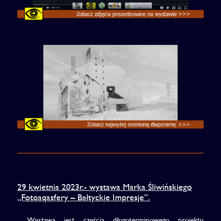
29 kwietnia 2023r.- wystawa Marka Śliwińskiego
„Fotoaqasfery – Bałtyckie Impresje”.
Wystawa jest częścią długoterminowego projektu