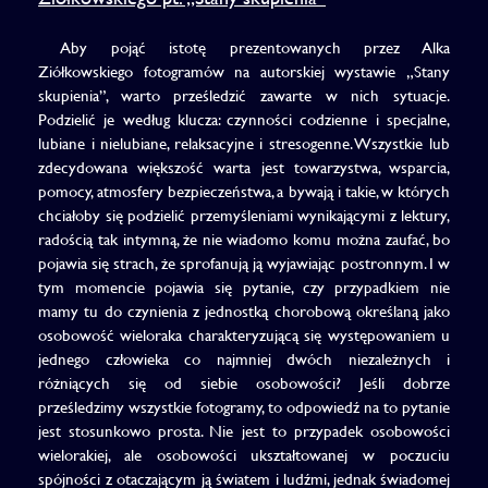
Aby pojąć istotę prezentowanych przez Alka
Ziółkowskiego fotogramów na autorskiej wystawie „Stany
skupienia”, warto prześledzić zawarte w nich sytuacje.
Podzielić je według klucza: czynności codzienne i specjalne,
lubiane i nielubiane, relaksacyjne i stresogenne. Wszystkie lub
zdecydowana większość warta jest towarzystwa, wsparcia,
pomocy, atmosfery bezpieczeństwa, a bywają i takie, w których
chciałoby się podzielić przemyśleniami wynikającymi z lektury,
radością tak intymną, że nie wiadomo komu można zaufać, bo
pojawia się strach, że sprofanują ją wyjawiając postronnym. I w
tym momencie pojawia się pytanie, czy przypadkiem nie
mamy tu do czynienia z jednostką chorobową określaną jako
osobowość wieloraka charakteryzującą się występowaniem u
jednego człowieka co najmniej dwóch niezależnych i
różniących się od siebie osobowości? Jeśli dobrze
prześledzimy wszystkie fotogramy, to odpowiedź na to pytanie
jest stosunkowo prosta. Nie jest to przypadek osobowości
wielorakiej, ale osobowości ukształtowanej w poczuciu
spójności z otaczającym ją światem i ludźmi, jednak świadomej