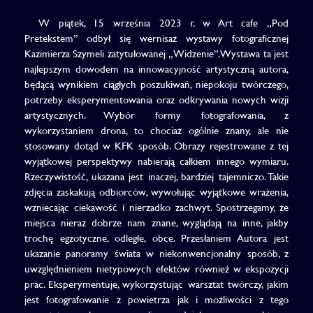
W piątek, 15 września 2023 r. w Art cafe „Pod
Pretekstem” odbył się wernisaż wystawy fotograficznej
Kazimierza Szymeli zatytułowanej „Widzenie”. Wystawa ta jest
najlepszym dowodem na innowacyjność artystyczną autora,
będącą wynikiem ciągłych poszukiwań, niepokoju twórczego,
potrzeby eksperymentowania oraz odkrywania nowych wizji
artystycznych. Wybór formy fotografowania, z
wykorzystaniem drona, to chociaż ogólnie znany, ale nie
stosowany dotąd w KFK sposób. Obrazy rejestrowane z tej
wyjątkowej perspektywy nabierają całkiem innego wymiaru.
Rzeczywistość, ukazana jest inaczej, bardziej tajemniczo. Takie
zdjęcia zaskakują odbiorców, wywołując wyjątkowe wrażenia,
wzniecając ciekawość i nierzadko zachwyt. Spostrzegamy, że
miejsca nieraz dobrze nam znane, wyglądają na inne, jakby
trochę egzotyczne, odległe, obce. Przesłaniem Autora jest
ukazanie panoramy świata w niekonwencjonalny sposób, z
uwzględnieniem nietypowych efektów również w ekspozycji
prac. Eksperymentuje, wykorzystując warsztat twórczy, jakim
jest fotografowanie z powietrza jak i możliwości z tego