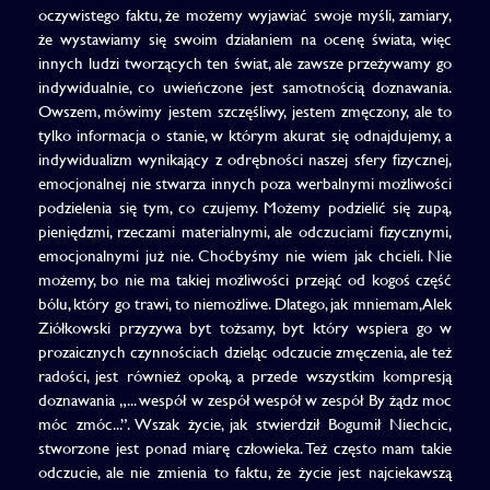
oczywistego faktu, że możemy wyjawiać swoje myśli, zamiary,
że wystawiamy się swoim działaniem na ocenę świata, więc
innych ludzi tworzących ten świat, ale zawsze przeżywamy go
indywidualnie, co uwieńczone jest samotnością doznawania.
Owszem, mówimy jestem szczęśliwy, jestem zmęczony, ale to
tylko informacja o stanie, w którym akurat się odnajdujemy, a
indywidualizm wynikający z odrębności naszej sfery fizycznej,
emocjonalnej nie stwarza innych poza werbalnymi możliwości
podzielenia się tym, co czujemy. Możemy podzielić się zupą,
pieniędzmi, rzeczami materialnymi, ale odczuciami fizycznymi,
emocjonalnymi już nie. Choćbyśmy nie wiem jak chcieli. Nie
możemy, bo nie ma takiej możliwości przejąć od kogoś część
bólu, który go trawi, to niemożliwe. Dlatego, jak mniemam, Alek
Ziółkowski przyzywa byt tożsamy, byt który wspiera go w
prozaicznych czynnościach dzieląc odczucie zmęczenia, ale też
radości, jest również opoką, a przede wszystkim kompresją
doznawania „... wespół w zespół wespół w zespół By żądz moc
móc zmóc...”. Wszak życie, jak stwierdził Bogumił Niechcic,
stworzone jest ponad miarę człowieka. Też często mam takie
odczucie, ale nie zmienia to faktu, że życie jest najciekawszą