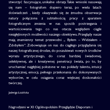
stworzyć fascynujące, unikalne obrazy. Takie wnioski nasuwają
się nam – fotografom dopiero teraz, po wielu latach
doświadczeń , kiedy okazywało się że żmudna obserwacja
natury połączona z subtelnością pracy z aparatem
fotograficznym zmienia w nas sposób postrzegania i
wartościowania tego co nas otacza względem ciągle
niezgłębionych możliwości naszego obiektywu. Przeglądy nasze
mają znamienny temat przewodni „ Byłem – Widziałem –
Zdobyłem”. Zobowiązuje on nas do ciągłego przyglądania się
naszej fotograficznej drodze, do poszukiwań nowych środków
wyrazu artystycznego, do coraz bardziej świadomej,
selektywnej, ale i kreatywnej penetracji świata, po to, by
uruchamiać najgłębiej położone w nas pokłady talentu, intuicji
artystycznej, emocji, pełnego przekonania do dokonywanych
wyborów, w celu osiągania coraz większej doskonałości
twórczej.
Jadwiga Łozińska
Nagrodzeni w XI Ogólnopolskim Przeglądzie Diaporam i